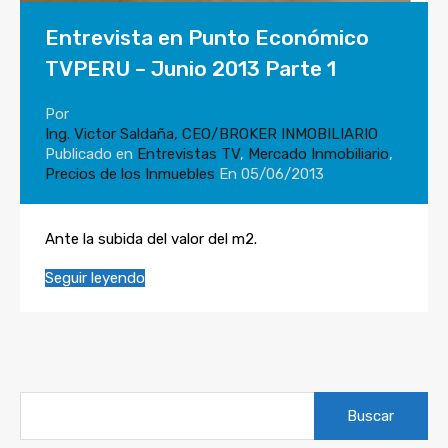
Entrevista en Punto Económico
TVPERU – Junio 2013 Parte 1
Por
Ing. Victor Saldaña, CEO/BROKER INMOBILIARIO
Publicado en
Entrevistas TV
,
Mercado Inmobiliario
,
Precios de los Inmuebles
En
05/06/2013
Ante la subida del valor del m2.
Seguir leyendo
Buscar: