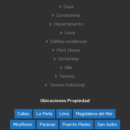
Casa
Condominio
Departamento
Lince
Edificio residencial
Pent House
Unifamiliar
Villa
Terreno
Terreno Industrial
Ubicaciones Propiedad
Callao
La Perla
Lima
Magdalena del Mar
Miraflores
Paracas
Puente Piedra
San Isidro